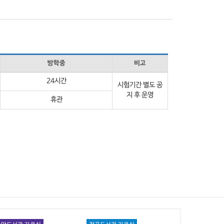
방학중
비고
24시간
시험기간 별도 공
지 후 운영
휴관