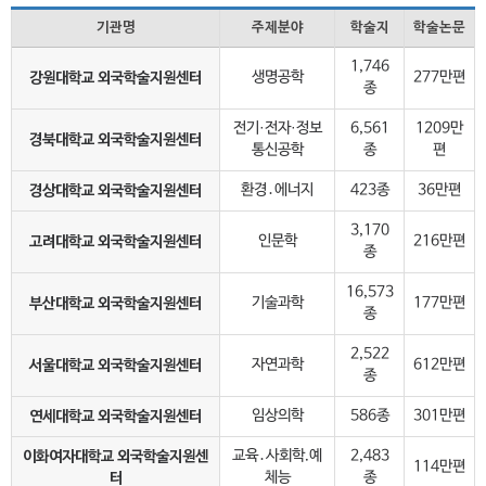
기관명
주제분야
학술지
학술논문
1,746
강원대학교 외국학술지원센터
생명공학
277만편
종
전기·전자·정보
6,561
1209만
경북대학교 외국학술지원센터
통신공학
종
편
경상대학교 외국학술지원센터
환경․에너지
423종
36만편
3,170
고려대학교 외국학술지원센터
인문학
216만편
종
16,573
부산대학교 외국학술지원센터
기술과학
177만편
종
2,522
서울대학교 외국학술지원센터
자연과학
612만편
종
연세대학교 외국학술지원센터
임상의학
586종
301만편
이화여자대학교 외국학술지원센
교육․사회학.예
2,483
114만편
터
체능
종