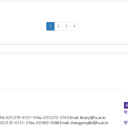
1
2
3
4
학
Tel. 031)379-0157~9
Fax. 031)372-3743 Email. library@hs.ac.kr
방
 02)2125-0131-2 Fax. 02)900-6388 Email. changgonglib@hs.ac.kr