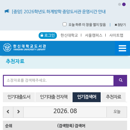
[중앙] 2026학년도 하계방학 중앙도서관 운영시간 안내
오늘 하루 이 창을 열지 않음
｜
창닫기
로그인
한신대학교
서울캠퍼스
사이트맵
추천자료
인기대출도서
인기대출 전자책
인기검색어
추천자료
2026
.
08
오늘
순위
(검색항목)검색어