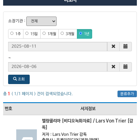
비도서
소장기관 :
1주
15일
1개월
3개월
1년
시작 일자
~
종료 일자
조회
총
1
( 1/1 페이지 ) 건이 검색되었습니다.
분류추가
번호
서지정보
멜랑콜리아 [비디오녹화자료] / Lars Von Trier [감
독]
저자 : Lars Von Trier 감독