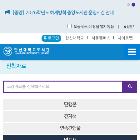
[중앙] 2026학년도 하계방학 중앙도서관 운영시간 안내
오늘 하루 이 창을 열지 않음
｜
창닫기
로그인
한신대학교
서울캠퍼스
사이트맵
신착자료
단행본
전자책
연속간행물